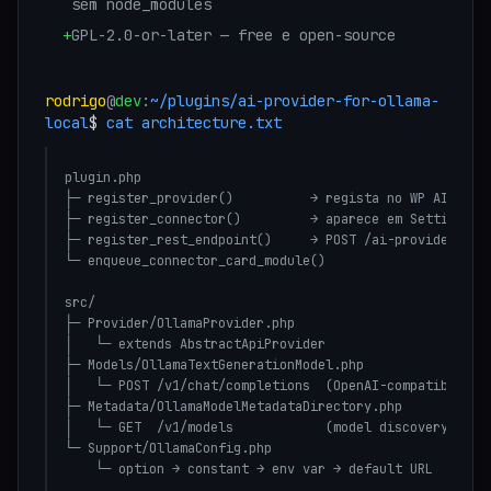
sem node_modules
+
GPL-2.0-or-later — free e open-source
rodrigo
@
dev
:
~/plugins/
ai-provider-for-ollama-
local
$
cat architecture.txt
plugin.php

├─ register_provider()          → regista no WP AI Clien
├─ register_connector()         → aparece em Settings → 
├─ register_rest_endpoint()     → POST /ai-provider-for-
└─ enqueue_connector_card_module()

src/

├─ Provider/OllamaProvider.php

│   └─ extends AbstractApiProvider

├─ Models/OllamaTextGenerationModel.php

│   └─ POST /v1/chat/completions  (OpenAI-compatible)

├─ Metadata/OllamaModelMetadataDirectory.php

│   └─ GET  /v1/models            (model discovery)

└─ Support/OllamaConfig.php

    └─ option → constant → env var → default URL
