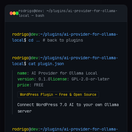
rodrigo@dev: ~/plugins/
ai-provider-for-ollama-
local
— bash
rodrigo
@
dev
:
~/plugins/
ai-provider-for-ollama-
local
$
cd ..
# back to plugins
rodrigo
@
dev
:
~/plugins/
ai-provider-for-ollama-
local
$
cat plugin.json
name
:
AI Provider for Ollama Local
version
:
0.1.0
license
: GPL-2.0-or-later
price
:
FREE
WordPress Plugin — Free & Open Source
Connect WordPress 7.0 AI to your own Ollama
server
rodrigo
@
dev
:
~/plugins/
ai-provider-for-ollama-