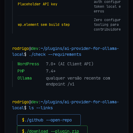
auth configurada;
Placeholder API key
token local evita
erros
Zero configuração 
wp.element sem build step
tooling para
contribuidores
rodrigo
@
dev
:
~/plugins/
ai-provider-for-ollama-
local
$
./check --requirements
WordPress
7.0+ (AI Client API)
PHP
7.4+
Ollama
qualquer versão recente com
endpoint /v1
rodrigo
@
dev
:
~/plugins/
ai-provider-for-ollama-
local
$
ls --links
$
./github --open-repo
$
./download --plugin.zip