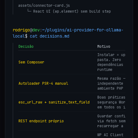
assets/connector-card.js

    └─ React UI (wp.element) sem build step
rodrigo
@
dev
:
~/plugins/
ai-provider-for-ollama-
local
$
cat decisions.md
Decisão
Motivo
Instalar = upload 
pasta. Zero
Sem Composer
dependências de
runtime
Mesma razão —
Autoloader PSR-4 manual
independente do
ambiente PHP
Boas práticas de
esc_url_raw + sanitize_text_field
segurança WordPres
em todos os inputs
Guardar configuraç
REST endpoint próprio
via fetch sem
recarregar a págin
WP AI Client exige