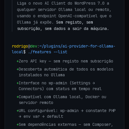
Liga o novo AI Client do WordPress 7.0 a
qualquer servidor Ollama local ou remoto,
usando o endpoint OpenAI-compatível que o
Ollama já expõe.
Sem registo, sem
subscrição, sem dados a sair da máquina.
rodrigo
@
dev
:
~/plugins/
ai-provider-for-ollama-
local
$
./features --list
+
Zero API key — sem registo nem subscrição
+
Descoberta automática de todos os modelos
instalados no Ollama
+
Interface no wp-admin (Settings →
Connectors) com status em tempo real
+
Compatível com Ollama local, Docker ou
servidor remoto
+
URL configurável: wp-admin → constante PHP
→ env var → default
+
Sem dependências externas — sem Composer,