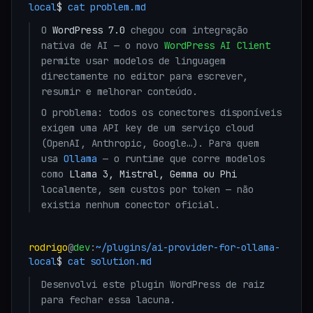
local
$
cat problem.md
O
WordPress 7.0
chegou com integração
nativa de AI — o novo
WordPress AI Client
permite usar modelos de linguagem
directamente no editor para escrever,
resumir e melhorar conteúdo.
O problema: todos os conectores disponíveis
exigem uma API key de um serviço cloud
(OpenAI, Anthropic, Google…). Para quem
usa
Ollama
— o runtime que corre modelos
como
Llama 3, Mistral, Gemma ou Phi
localmente, sem custos por token — não
existia nenhum conector oficial.
rodrigo
@
dev
:
~/plugins/
ai-provider-for-ollama-
local
$
cat solution.md
Desenvolvi este plugin WordPress de raiz
para fechar essa lacuna.